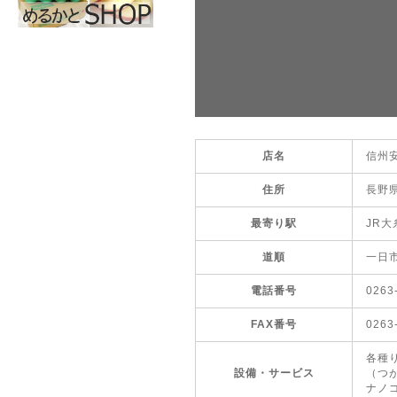
店名
信州
住所
長野県
最寄り駅
JR
道順
一日
電話番号
0263
FAX番号
0263
各種
設備・サービス
（つ
ナノ