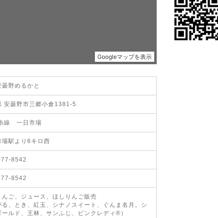
安曇野めるかと
 安曇野市三郷小倉1381-5
大糸線 一日市場
市場駅より6キロ西
-77-8542
-77-8542
りんご、ジュース、ほしりんご販売
がる、とき、紅玉、シナノスイート、ぐんま名月。シ
ゴールド、王林、サンふじ、ピンクレディ®）